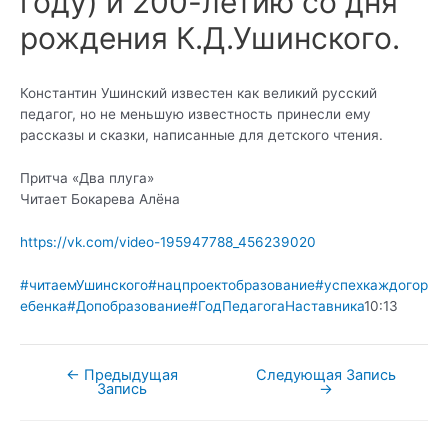
году) и 200-летию со дня
рождения К.Д.Ушинского.
Константин Ушинский известен как великий русский
педагог, но не меньшую известность принесли ему
рассказы и сказки, написанные для детского чтения.
Притча «Два плуга»
Читает Бокарева Алёна
https://vk.com/video-195947788_456239020
#читаемУшинского
#нацпроектобразование
#успехкаждогор
ебенка
#Допобразование
#ГодПедагогаНаставника
10:13
←
Предыдущая
Следующая Запись
Навигация
Запись
→
по
записям