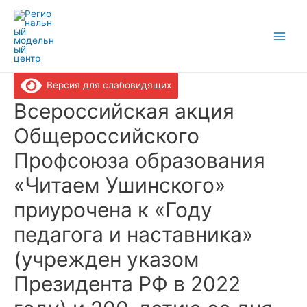
Перейти
к
содержимому
Main
Men
Версия для слабовидящих
Всероссийская акция
Общероссийского
Профсоюза образования
«Читаем Ушинского»
приурочена к «Году
педагога и наставника»
(учрежден указом
Президента РФ в 2022