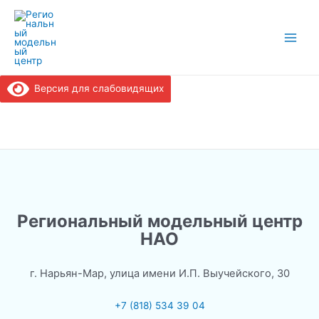
Перейти
к
содержимому
Main
Men
Версия для слабовидящих
Региональный модельный центр
НАО
г. Нарьян-Мар, улица имени И.П. Выучейского, 30
+7 (818) 534 39 04