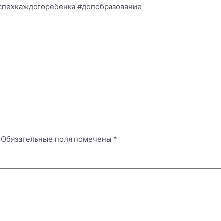
спехкаждогоребенка #допобразование
Обязательные поля помечены
*